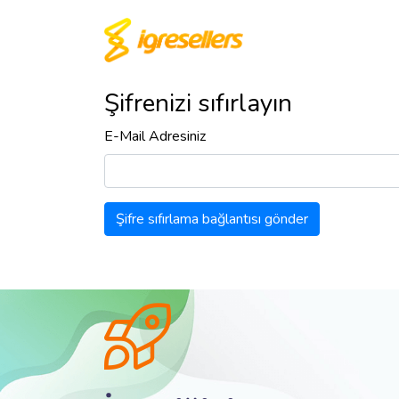
Şifrenizi sıfırlayın
E-Mail Adresiniz
Şifre sıfırlama bağlantısı gönder