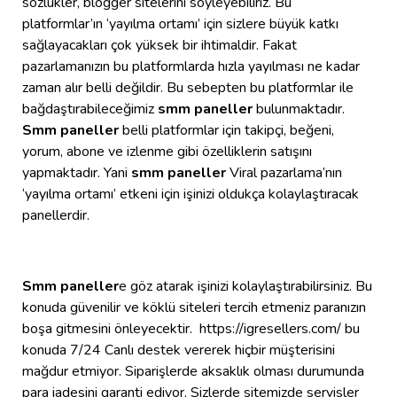
sözlükler, blogger sitelerini söyleyebiliriz. Bu
platformlar’ın ‘yayılma ortamı’ için sizlere büyük katkı
sağlayacakları çok yüksek bir ihtimaldir. Fakat
pazarlamanızın bu platformlarda hızla yayılması ne kadar
zaman alır belli değildir. Bu sebepten bu platformlar ile
bağdaştırabileceğimiz
smm paneller
bulunmaktadır.
Smm paneller
belli platformlar için takipçi, beğeni,
yorum, abone ve izlenme gibi özelliklerin satışını
yapmaktadır. Yani
smm paneller
Viral pazarlama’nın
‘yayılma ortamı’ etkeni için işinizi oldukça kolaylaştıracak
panellerdir.
Smm paneller
e göz atarak işinizi kolaylaştırabilirsiniz. Bu
konuda güvenilir ve köklü siteleri tercih etmeniz paranızın
boşa gitmesini önleyecektir. https://igresellers.com/ bu
konuda 7/24 Canlı destek vererek hiçbir müşterisini
mağdur etmiyor. Siparişlerde aksaklık olması durumunda
para iadesini garanti ediyor. Sizlerde sitemizde servisler