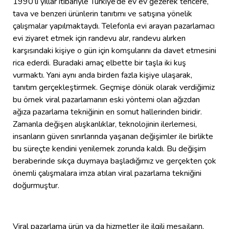
1990’lı yıllar itibariyle Türkiye’de ev ev gezerek tencere,
tava ve benzeri ürünlerin tanıtımı ve satışına yönelik
çalışmalar yapılmaktaydı. Telefonla evi arayan pazarlamacı
evi ziyaret etmek için randevu alır, randevu alırken
karşısındaki kişiye o gün için komşularını da davet etmesini
rica ederdi. Buradaki amaç elbette bir taşla iki kuş
vurmaktı. Yani aynı anda birden fazla kişiye ulaşarak,
tanıtım gerçekleştirmek. Geçmişe dönük olarak verdiğimiz
bu örnek viral pazarlamanın eski yöntemi olan ağızdan
ağıza pazarlama tekniğinin en somut hallerinden biridir.
Zamanla değişen alışkanlıklar, teknolojinin ilerlemesi,
insanların güven sınırlarında yaşanan değişimler ile birlikte
bu süreçte kendini yenilemek zorunda kaldı. Bu değişim
beraberinde sıkça duymaya başladığımız ve gerçekten çok
önemli çalışmalara imza atılan viral pazarlama tekniğini
doğurmuştur.
Viral pazarlama ürün ya da hizmetler ile ilgili mesajların,