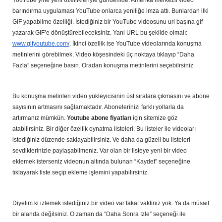
barındırma uygulaması YouTube onlarca yeniliğe imza attı. Bunlardan ilki 
GIF yapabilme özelliği. İstediğiniz bir YouTube videosunu url başına gif 
yazarak GIF’e dönüştürebileceksiniz. Yani URL bu şekilde olmalı: 
www.gifyoutube.com/
. İkinci özellik ise YouTube videolarında konuşma 
metinlerini görebilmek. Video köşesindeki üç noktaya tıklayıp “Daha 
Fazla” seçeneğine basın. Oradan konuşma metinlerini seçebilrsiniz. 
Bu konuşma metinleri video yükleyicisinin üst sıralara çıkmasını ve abone 
sayısının artmasını sağlamaktadır. Abonelerinizi farklı yollarla da 
artırmanız mümkün. 
Youtube abone fiyatları
 için sitemize göz 
atabilirsiniz. Bir diğer özellik oynatma listeleri. Bu listeler ile videoları 
istediğiniz düzende saklayabilirsiniz. Ve daha da güzeli bu listeleri 
sevdiklerinizle paylaşabilmeniz. Var olan bir listeye yeni bir video 
eklemek isterseniz videonun altında bulunan “Kaydet” seçeneğine 
tıklayarak liste seçip ekleme işlemini yapabilirsiniz. 
Diyelim ki izlemek istediğiniz bir video var fakat vaktiniz yok. Ya da müsait 
bir alanda değilsiniz. O zaman da “Daha Sonra İzle” seçeneği ile 