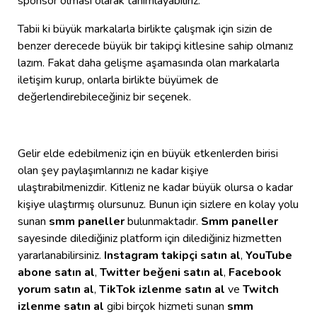
sponsor olması olarak tanımlayabiliriz.
Tabii ki büyük markalarla birlikte çalışmak için sizin de
benzer derecede büyük bir takipçi kitlesine sahip olmanız
lazım. Fakat daha gelişme aşamasında olan markalarla
iletişim kurup, onlarla birlikte büyümek de
değerlendirebileceğiniz bir seçenek.
Gelir elde edebilmeniz için en büyük etkenlerden birisi
olan şey paylaşımlarınızı ne kadar kişiye
ulaştırabilmenizdir. Kitleniz ne kadar büyük olursa o kadar
kişiye ulaştırmış olursunuz. Bunun için sizlere en kolay yolu
sunan
smm paneller
bulunmaktadır.
Smm paneller
sayesinde dilediğiniz platform için dilediğiniz hizmetten
yararlanabilirsiniz.
Instagram takipçi satın al
,
YouTube
abone satın al
,
Twitter beğeni satın al
,
Facebook
yorum satın al
,
TikTok izlenme satın al
ve
Twitch
izlenme satın al
gibi birçok hizmeti sunan
smm