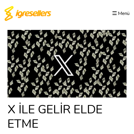
Menü
X İLE GELİR ELDE
ETME