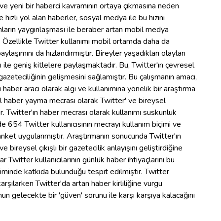
ın ve yeni bir haberci kavramının ortaya çıkmasına neden
 hızlı yol alan haberler, sosyal medya ile bu hızını
fonların yaygınlaşması ile beraber artan mobil medya
r. Özellikle Twitter kullanımı mobil ortamda daha da
aylaşımını da hızlandırmıştır. Bireyler yaşadıkları olayları
ğı ile geniş kitlelere paylaşmaktadır. Bu, Twitter'ın çevresel
azeteciliğinin gelişmesini sağlamıştır. Bu çalışmanın amacı,
haber aracı olarak algı ve kullanımına yönelik bir araştırma
l haber yayma mecrası olarak Twitter' ve bireysel
. Twitter'ın haber mecrası olarak kullanımı suskunluk
de 654 Twitter kullanıcısının mecrayı kullanım biçimi ve
 anket uygulanmıştır. Araştırmanın sonucunda Twitter'ın
 bireysel çıkışlı bir gazetecilik anlayışını geliştirdiğine
 Twitter kullanıcılarının günlük haber ihtiyaçlarını bu
minde katkıda bulunduğu tespit edilmiştir. Twitter
ı karşılarken Twitter'da artan haber kirliliğine vurgu
 gelecekte bir 'güven' sorunu ile karşı karşıya kalacağını