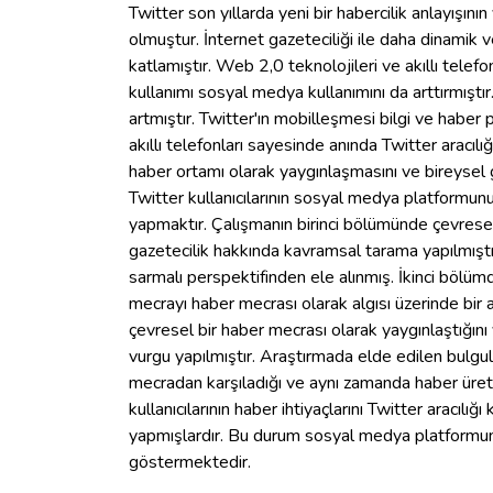
Twitter son yıllarda yeni bir habercilik anlayışın
olmuştur. İnternet gazeteciliği ile daha dinamik ve
katlamıştır. Web 2,0 teknolojileri ve akıllı tele
kullanımı sosyal medya kullanımını da arttırmıştı
artmıştır. Twitter'ın mobilleşmesi bilgi ve haber p
akıllı telefonları sayesinde anında Twitter aracılı
haber ortamı olarak yaygınlaşmasını ve bireysel g
Twitter kullanıcılarının sosyal medya platformunu 
yapmaktır. Çalışmanın birinci bölümünde çevrese
gazetecilik hakkında kavramsal tarama yapılmıştır
sarmalı perspektifinden ele alınmış. İkinci bölüm
mecrayı haber mecrası olarak algısı üzerinde bir
çevresel bir haber mecrası olarak yaygınlaştığını ve
vurgu yapılmıştır. Araştırmada elde edilen bulgular
mecradan karşıladığı ve aynı zamanda haber üreti
kullanıcılarının haber ihtiyaçlarını Twitter aracılığ
yapmışlardır. Bu durum sosyal medya platformunun
göstermektedir.