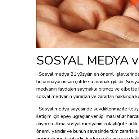
SOSYAL MEDYA v
Sosyal medya 21.yüzyılın en önemli işlevlerinden
bulunmayan insan çölde su aramak gibidir. Sosy
medyanın faydaları saymakla bitmez ve elbette b
sosyal medyanın yararları ve zararları hakkında 
Sosyal medya sayesinde sevdiklerimiz ile iletiş
iletişim için epey uğraşlar verilip, masraflar ha
alıyordu. Ama sosyal medyanın kolaylığı ile artı
önemli yanıdır ve bunun sayesinde tüm zararlara
geçirmek için birebirdir. Sadece eğlence için değil