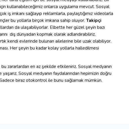
k için kullanabileceğimiz onlarca uygulama mevcut. Sosyal
çok iş imkanı sağlayıp reklamlarla, paylaştığımız videolarla
çler bu yollarla birçok imkana sahip oluyor.
Takipçi
llardan da ulaşabiliyorlar. Elbette her güzel şeyin bazı
arını dış dünyadan kopmak olarak adlandırabiliriz.
ık kendi evlerinde bulunan ailelerine bile uzak olabiliyor.
ması. Her şeyin bu kadar kolay yollarla halledilmesi
bu zararlardan en az şekilde etkileniriz. Sosyal medyanın
ilde yaşarız. Sosyal medyanın faydalarından hepimizin doğru
il. Sadece biraz otokontrol ile bunu sağlamak mümkün.