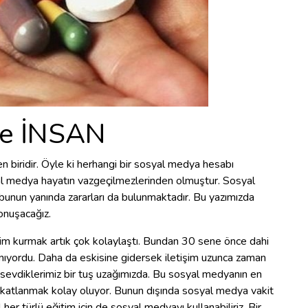
e İNSAN
 biridir. Öyle ki herhangi bir sosyal medya hesabı
al medya hayatın vazgeçilmezlerinden olmuştur. Sosyal
unun yanında zararları da bulunmaktadır. Bu yazımızda
konuşacağız.
im kurmak artık çok kolaylaştı. Bundan 30 sene önce dahi
rcanıyordu. Daha da eskisine gidersek iletişim uzunca zaman
k sevdiklerimiz bir tuş uzağımızda. Bu sosyal medyanın en
 katlanmak kolay oluyor. Bunun dışında sosyal medya vakit
 her türlü eğitim için de sosyal medyayı kullanabiliriz. Bir