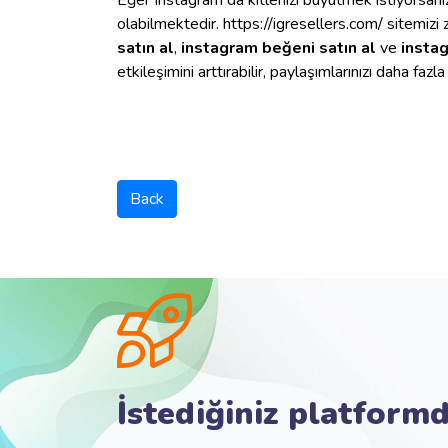
Eğer Instagram da kitlenizi büyütmek istiyorsanı
olabilmektedir. https://igresellers.com/ sitemiz
satın al
,
instagram beğeni satın al
ve
instag
etkileşimini arttırabilir, paylaşımlarınızı daha fazl
Back
İstediğiniz platformd