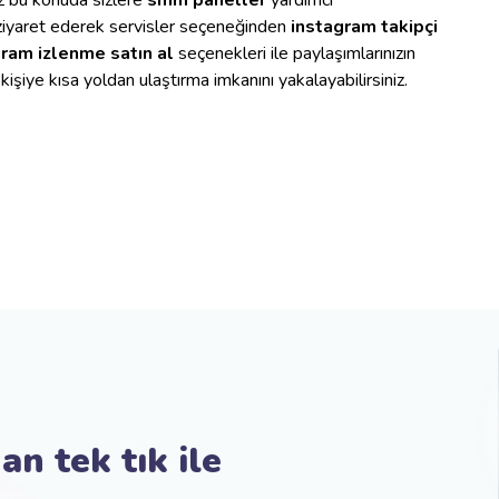
z bu konuda sizlere
smm paneller
yardımcı
i ziyaret ederek servisler seçeneğinden
instagram takipçi
ram izlenme satın al
seçenekleri ile paylaşımlarınızın
a kişiye kısa yoldan ulaştırma imkanını yakalayabilirsiniz.
an tek tık ile