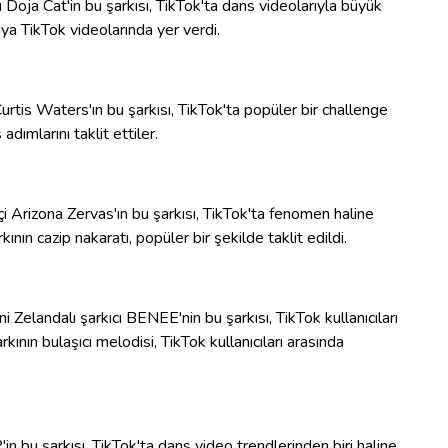
 Doja Cat'in bu şarkısı, TikTok'ta dans videolarıyla büyük
ıya TikTok videolarında yer verdi.
urtis Waters'ın bu şarkısı, TikTok'ta popüler bir challenge
adımlarını taklit ettiler.
Arizona Zervas'ın bu şarkısı, TikTok'ta fenomen haline
kının cazip nakaratı, popüler bir şekilde taklit edildi.
elandalı şarkıcı BENEE'nin bu şarkısı, TikTok kullanıcıları
arkının bulaşıcı melodisi, TikTok kullanıcıları arasında
 bu şarkısı, TikTok'ta dans video trendlerinden biri haline