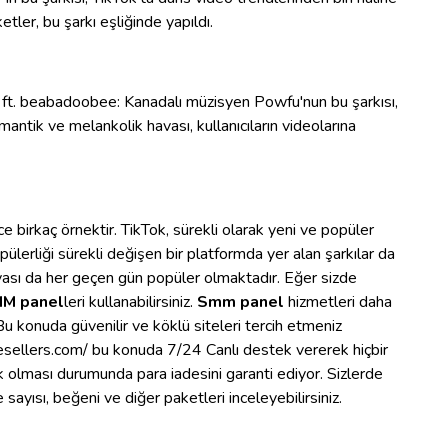
tler, bu şarkı eşliğinde yapıldı.
ft. beabadoobee: Kanadalı müzisyen Powfu'nun bu şarkısı,
mantik ve melankolik havası, kullanıcıların videolarına
e birkaç örnektir. TikTok, sürekli olarak yeni ve popüler
erliği sürekli değişen bir platformda yer alan şarkılar da
yası da her geçen gün popüler olmaktadır. Eğer sizde
M panel
leri kullanabilirsiniz.
Smm panel
hizmetleri daha
. Bu konuda güvenilir ve köklü siteleri tercih etmeniz
gresellers.com/ bu konuda 7/24 Canlı destek vererek hiçbir
k olması durumunda para iadesini garanti ediyor. Sizlerde
ayısı, beğeni ve diğer paketleri inceleyebilirsiniz.