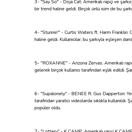
3- "Say So" - Doja Cat: Amerikalı rapçi ve şarkıcı
bir trend haline geldi. Birçok ünlü isim de bu şark
4- "Stunnin'" - Curtis Waters ft. Harm Franklin: C
haline geldi. Kullanıcılar, bu şarkıyla eşleşen dans 
5- "ROXANNE" - Arizona Zervas: Amerikalı rapçi 
gelerek birçok kullanıcı tarafından eşlik edildi. Şar
6- "Supalonely" - BENEE ft. Gus Dapperton: Yeni Z
tarafından yaratıcı videolarda sıklıkla kullanıldı. Ş
popüler oldu.
7- "Lottery" - K CAMP: Amerikalı rapçi K CAMP'in