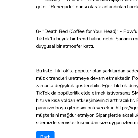
geldi. "Renegade" dansı olarak adlandırılan hareke
8- "Death Bed (Coffee for Your Head)" - Powfu 
TikTok'ta büyük bir trend haline geldi. Şarkının ro
duygusal bir atmosfer kattı.
Bu liste, TikTok'ta popüler olan şarkılardan sadec
müzik trendleri üretmeye devam etmektedir. Popül
zamanla değişiklik gösterebilir. Eğer TikTok dün
TikTok da popülerlilk elde etmek istiyorsanız
SM
hızlı ve kısa yoldan etkileşimlerinizi arttıracaktır
paranızın boşa gitmesini önleyecektir. https://i
müşterisini mağdur etmiyor. Siparişlerde aksaklı
sitemizde servisler kısmından size uygun izlenme s
Back