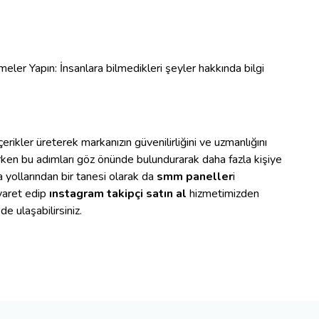
ler Yapın: İnsanlara bilmedikleri şeyler hakkında bilgi
çerikler üreterek markanızın güvenilirliğini ve uzmanlığını
tirirken bu adımları göz önünde bulundurarak daha fazla kişiye
a yollarından bir tanesi olarak da
smm paneller
i
iyaret edip
ınstagram takipçi satın al
hizmetimizden
de ulaşabilirsiniz.