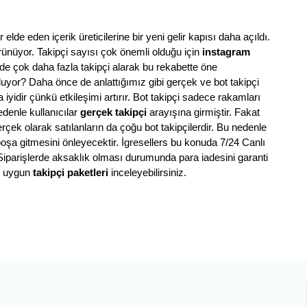
 elde eden içerik üreticilerine bir yeni gelir kapısı daha açıldı. 
görünüyor. Takipçi sayısı çok önemli olduğu için 
instagram 
e çok daha fazla takipçi alarak bu rekabette öne 
oluyor? Daha önce de anlattığımız gibi gerçek ve bot takipçi 
iyidir çünkü etkileşimi artırır. Bot takipçi sadece rakamları 
denle kullanıcılar 
gerçek takipçi
 arayışına girmiştir. Fakat 
ek olarak satılanların da çoğu bot takipçilerdir. Bu nedenle 
boşa gitmesini önleyecektir. İgresellers bu konuda 7/24 Canlı 
Siparişlerde aksaklık olması durumunda para iadesini garanti 
e uygun 
takipçi paketleri 
inceleyebilirsiniz. 