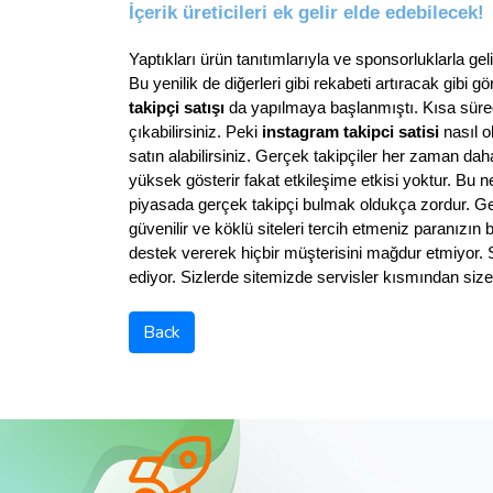
İçerik üreticileri ek gelir elde edebilecek!
Yaptıkları ürün tanıtımlarıyla ve sponsorluklarla gelir
Bu yenilik de diğerleri gibi rekabeti artıracak gibi 
takipçi satışı
 da yapılmaya başlanmıştı. Kısa süred
çıkabilirsiniz. Peki 
instagram takipci satisi
 nasıl 
satın alabilirsiniz. Gerçek takipçiler her zaman daha 
yüksek gösterir fakat etkileşime etkisi yoktur. Bu ne
piyasada gerçek takipçi bulmak oldukça zordur. Gerç
güvenilir ve köklü siteleri tercih etmeniz paranızın 
destek vererek hiçbir müşterisini mağdur etmiyor. 
ediyor. Sizlerde sitemizde servisler kısmından siz
Back