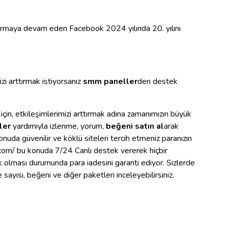
rttırmaya devam eden Facebook 2024 yılında 20. yılını
izi arttırmak istiyorsanız
smm paneller
den destek
çin, etkileşimlerimizi arttırmak adına zamanımızın büyük
ler
yardımıyla izlenme, yorum,
beğeni satın al
arak
 konuda güvenilir ve köklü siteleri tercih etmeniz paranızın
.com/ bu konuda 7/24 Canlı destek vererek hiçbir
k olması durumunda para iadesini garanti ediyor. Sizlerde
ayısı, beğeni ve diğer paketleri inceleyebilirsiniz.